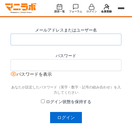
内
容
講座一覧
フォーラム
ログイン
会員登録
を
ス
ログイン
メールアドレスまたはユーザー名
キ
ッ
新規会員登録 ›
プ
ホーム
パスワード
マニラボとは/会員プラン
パスワードを表示
よくある質問
あなたが設定したパスワード（英字・数字・記号の組み合わせ）を入
力してください
ログイン状態を保持する
企業の皆様へ
自治体・首長の皆様へ