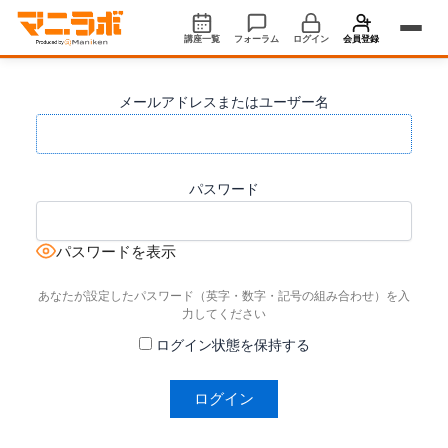
内
容
講座一覧
フォーラム
ログイン
会員登録
を
ス
ログイン
メールアドレスまたはユーザー名
キ
ッ
新規会員登録 ›
プ
ホーム
パスワード
マニラボとは/会員プラン
パスワードを表示
よくある質問
あなたが設定したパスワード（英字・数字・記号の組み合わせ）を入
力してください
ログイン状態を保持する
企業の皆様へ
自治体・首長の皆様へ