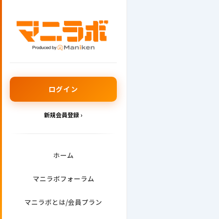
内
容
を
ス
キ
ッ
プ
ログイン
新規会員登録 ›
ホーム
マニラボフォーラム
マニラボとは/会員プラン