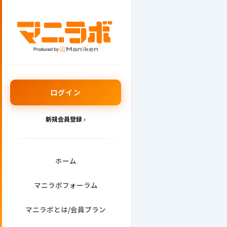
内
容
を
ス
キ
ッ
プ
ログイン
新規会員登録 ›
ホーム
マニラボフォーラム
マニラボとは/会員プラン